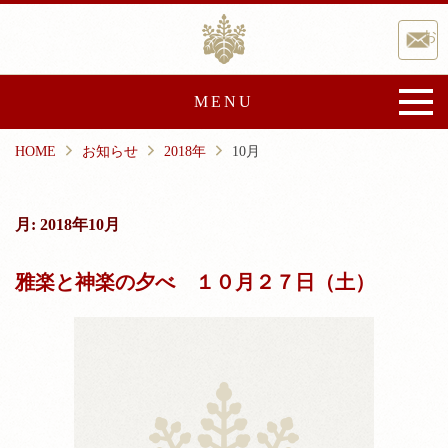
Skip
香取神宮
to
お
content
MENU
HOME
お知らせ
2018年
10月
香取神宮について
御由緒
宝物・文化財
月:
2018年10月
文化事業
崇敬会
雅楽と神楽の夕べ １０月２７日（土）
祭典と催し
ご祈祷・授与品
ご祈祷
授与品
神前結婚式