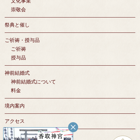
文化事業
崇敬会
祭典と催し
ご祈祷・授与品
ご祈祷
授与品
神前結婚式
神前結婚式について
料金
境内案内
アクセス
お問い合わせ