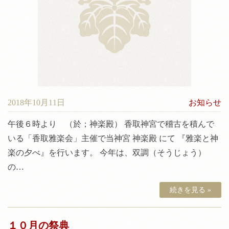
神前結婚式について
料金
境内案内
アクセス
2018年10月11日
お知らせ
午後６時より （於；神楽殿） 香取神宮で稽古を積んで
いる「香取雅楽会」主催で当神宮 神楽殿 にて 『雅楽と神
楽の夕べ』を行います。 今年は、双調（そうじょう）
の…
続きを見る »
１０月の祭典