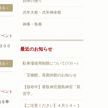
四季の便り
る »
式年大祭・式年神幸祭
神事・祭典
イベント
３００
最近のお知らせ
駐車場使用制限について(7/31～)
る »
「宝物館」長期休館のお知らせ
【頒布中】香取神宮鹿島神宮「双
イベント
宮守」
位を奉
【ご注意ください】４月１４～１