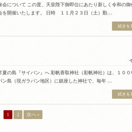
奏会について この度、天皇陛下御即位にあたり新しく令和の御
会を開催いたします。 日時 １１月２３日（土）勤…
続きを見
常夏の島『サイパン』へ 彩帆香取神社（彩帆神社）は、１００
パン島（現ガラパン地区）に鎮座した神社で、毎年 …
続きを見
1
2
次へ »