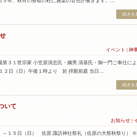
ら５年、秋宵の香取の杜に雅楽の音色が響きます。…
続きを見
せ
イベント
|
神
場第３１世宗家 小笠原清忠氏・嫡男 清基氏・御一門ご奉仕に
１２日（日）午後１時より 於 拝殿前庭 当日…
続きを見
について
お知らせ
|
）～１５日（日） 佐原 諏訪神社祭礼（佐原の大祭秋祭り） 