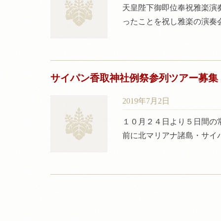
天皇陛下御即位奉祝雅楽演
ったことを祝し雅楽の演奏
サイパン香取神社例祭参列ツアー募集
2019年7月2日
１０月２４日より５日間の
前に北マリアナ諸島・サイ
投
稿
ナ