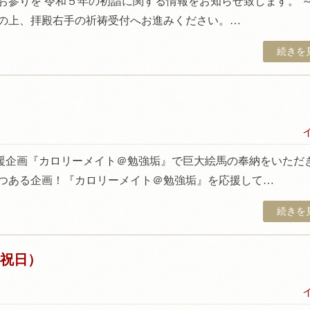
お参りを 令和５年の初詣に関する情報をお知らせ致します。 
入の上、拝殿右手の祈祷受付へお進みください。…
続きを見
援企画『カロリーメイト＠勉強垢』で巨大絵馬の奉納をいただ
つある企画！『カロリーメイト＠勉強垢』を応援して…
続きを見
３祝日）