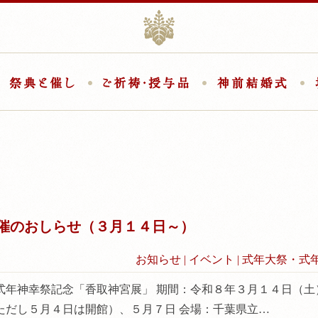
香取神宮
取神宮について
祭典と催し
ご祈祷・授与品
神前
催のおしらせ（３月１４日～）
お知らせ
|
イベント
|
式年大祭・式
式年神幸祭記念「香取神宮展」 期間：令和８年３月１４日（土
ただし５月４日は開館）、５月７日 会場：千葉県立…