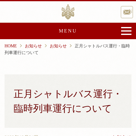
Skip
香取神宮
to
お
content
MENU
HOME
お知らせ
お知らせ
正月シャトルバス運行・臨時
香取神宮について
列車運行について
御由緒
宝物・文化財
文化事業
崇敬会
祭典と催し
正月シャトルバス運行・
ご祈祷・授与品
臨時列車運行について
ご祈祷
授与品
神前結婚式