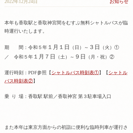
2022年12月24日
お知らせ
神前結婚式について
料金
本年も香取駅と香取神宮間をむすぶ無料シャトルバスが臨
境内案内
時運行いたします。
アクセス
１月１日
３日
期 間：令和５年
（日）～
（火）①
１月７日
９日
／ 令和５年
（土）～
（月・祝）②
運行時刻：PDF参照【
シャトルバス時刻表①
】【
シャトル
バス時刻表②
】
乗 り 場：香取駅 駅前／香取神宮 第３駐車場入口
また本年は東京方面からの初詣に便利な臨時列車が運行さ