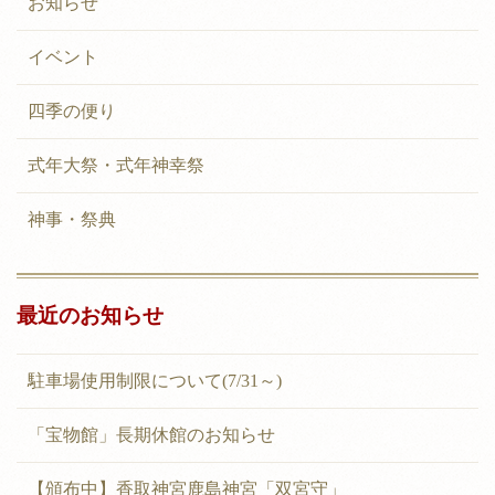
お知らせ
ー
シ
イベント
ョ
四季の便り
ン
式年大祭・式年神幸祭
神事・祭典
最近のお知らせ
駐車場使用制限について(7/31～)
「宝物館」長期休館のお知らせ
【頒布中】香取神宮鹿島神宮「双宮守」