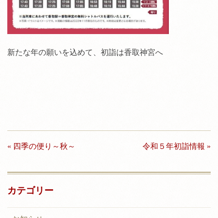
新たな年の願いを込めて、初詣は香取神宮へ
投
« 四季の便り～秋～
令和５年初詣情報 »
稿
ナ
カテゴリー
ビ
ゲ