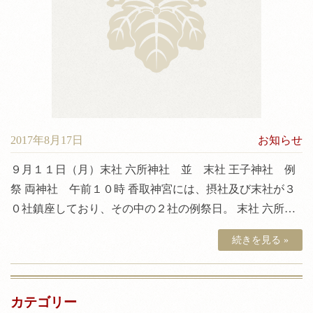
神前結婚式について
料金
境内案内
アクセス
2017年8月17日
お知らせ
９月１１日（月）末社 六所神社 並 末社 王子神社 例
祭 両神社 午前１０時 香取神宮には、摂社及び末社が３
０社鎮座しており、その中の２社の例祭日。 末社 六所…
続きを見る »
カテゴリー