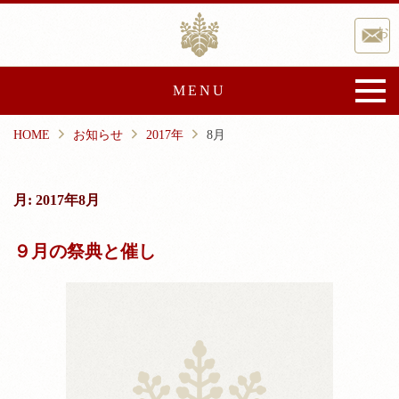
Skip
香取神宮
to
お
content
MENU
HOME
お知らせ
2017年
8月
香取神宮について
御由緒
宝物・文化財
月:
2017年8月
文化事業
崇敬会
９月の祭典と催し
祭典と催し
ご祈祷・授与品
ご祈祷
授与品
神前結婚式