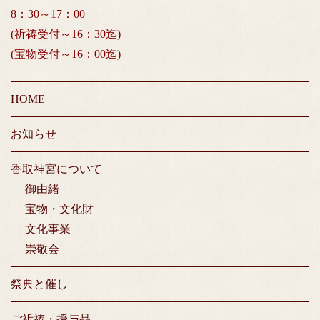
8：30～17：00
(祈祷受付～16：30迄)
(宝物受付～16：00迄)
HOME
お知らせ
香取神宮について
御由緒
宝物・文化財
文化事業
崇敬会
祭典と催し
ご祈祷・授与品