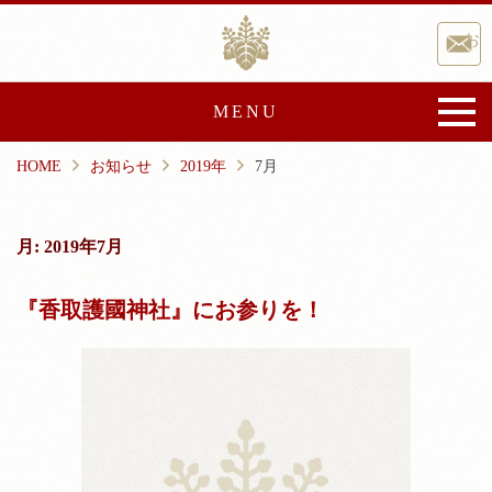
Skip
香取神宮
to
お
content
MENU
HOME
お知らせ
2019年
7月
香取神宮について
御由緒
宝物・文化財
月:
2019年7月
文化事業
崇敬会
『香取護國神社』にお参りを！
祭典と催し
ご祈祷・授与品
ご祈祷
授与品
神前結婚式