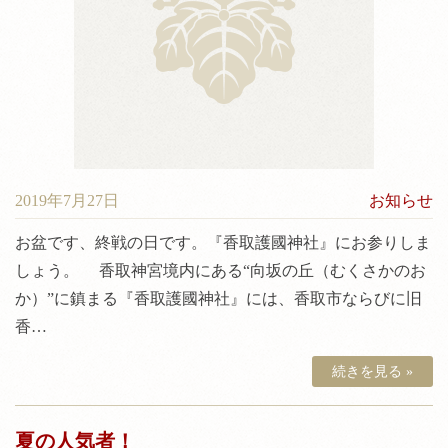
神前結婚式について
料金
境内案内
アクセス
2019年7月27日
お知らせ
お盆です、終戦の日です。『香取護國神社』にお参りしま
しょう。 香取神宮境内にある“向坂の丘（むくさかのお
か）”に鎮まる『香取護國神社』には、香取市ならびに旧
香…
続きを見る »
夏の人気者！