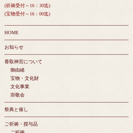
(祈祷受付～16：30迄)
(宝物受付～16：00迄)
HOME
お知らせ
香取神宮について
御由緒
宝物・文化財
文化事業
崇敬会
祭典と催し
ご祈祷・授与品
ご祈祷