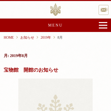
Skip
香取神宮
to
お
content
MENU
HOME
お知らせ
2019年
8月
香取神宮について
御由緒
宝物・文化財
月:
2019年8月
文化事業
崇敬会
宝物館 開館のお知らせ
祭典と催し
ご祈祷・授与品
ご祈祷
授与品
神前結婚式