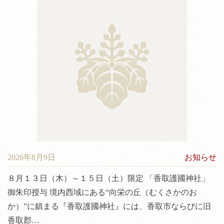
神前結婚式について
料金
境内案内
アクセス
2026年8月9日
お知らせ
８月１３日（木）～１５日（土）限定 「香取護國神社」
御朱印授与 境内西域にある“向栄の丘（むくさかのお
か）”に鎮まる『香取護國神社』には、香取市ならびに旧
香取郡…