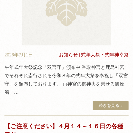
2026年7月1日
お知らせ
|
式年大祭・式年神幸祭
午年式年大祭記念「双宮守」頒布中 香取神宮と鹿島神宮
でそれぞれ斎行される令和８年の式年大祭を奉祝し「双宮
守」を頒布しております。 両神宮の御神輿を乗せる御座
船「…
続きを見る »
【ご注意ください】４月１４～１６日の各種