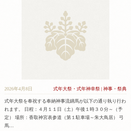
2026年4月8日
式年大祭・式年神幸祭
|
神事・祭典
式年大祭を奉祝する奉納神事流鏑馬が以下の通り執り行わ
れます。 日程：４月１１日（土）午後１時３０分～（予
定） 場所：香取神宮表参道（第１駐車場～朱大鳥居） 弓
馬…