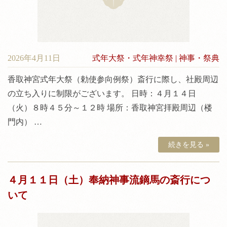
2026年4月11日
式年大祭・式年神幸祭
|
神事・祭典
香取神宮式年大祭（勅使参向例祭）斎行に際し、社殿周辺
の立ち入りに制限がございます。 日時：４月１４日
（火）８時４５分～１２時 場所：香取神宮拝殿周辺（楼
門内） …
続きを見る »
４月１１日（土）奉納神事流鏑馬の斎行につ
いて