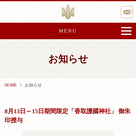
Skip
香取神宮
to
お
content
MENU
香取神宮について
お知らせ
御由緒
宝物・文化財
文化事業
崇敬会
HOME
お知らせ
祭典と催し
ご祈祷・授与品
8月13日～15日期間限定「香取護國神社」 御朱
ご祈祷
授与品
印授与
神前結婚式