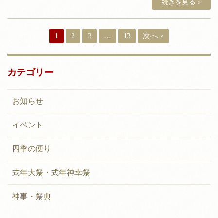
続きを見る »
投
1
2
3
…
13
次へ »
稿
ナ
カテゴリー
ビ
ゲ
お知らせ
ー
イベント
シ
ョ
四季の便り
ン
式年大祭・式年神幸祭
神事・祭典