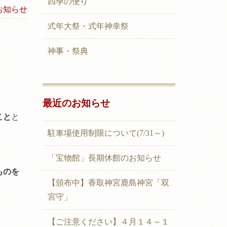
四季の便り
お知らせ
式年大祭・式年神幸祭
神事・祭典
最近のお知らせ
こと
と
駐車場使用制限について(7/31～)
「宝物館」長期休館のお知らせ
ものを
【頒布中】香取神宮鹿島神宮「双
宮守」
【ご注意ください】４月１４～１