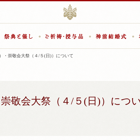
香取神宮
取神宮について
祭典と催し
ご祈祷・授与品
神前
)）・崇敬会大祭（４/５(日)）について
・崇敬会大祭（４/５(日)）につ