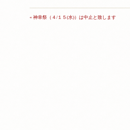
投
« 神幸祭（４/１５(水)）は中止と致します
稿
ナ
ビ
ゲ
ー
シ
ョ
ン