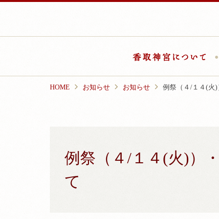
Skip
to
content
香
HOME
お知らせ
お知らせ
例祭（４/１４(火
例祭（４/１４(火)）
て