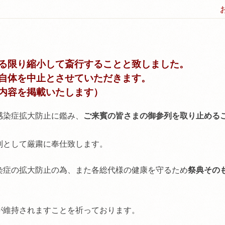
る限り縮小して斎行することと致しました。
自体を中止とさせていただきます。
内容を掲載いたします）
感染症拡大防止に鑑み、
ご来賓の皆さまの御参列を取り止める
列として厳粛に奉仕致します。
染症の拡大防止の為、また各総代様の健康を守るため
祭典その
が維持されますことを祈っております。