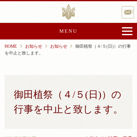
Skip
香取神宮
to
お
content
MENU
HOME
お知らせ
お知らせ
御田植祭（４/５(日)）の行事
香取神宮について
を中止と致します。
御由緒
宝物・文化財
文化事業
崇敬会
祭典と催し
御田植祭（４/５(日)）の
ご祈祷・授与品
行事を中止と致します。
ご祈祷
授与品
神前結婚式