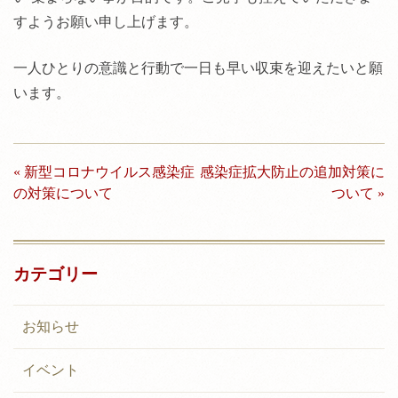
すようお願い申し上げます。
一人ひとりの意識と行動で一日も早い収束を迎えたいと願
います。
投
« 新型コロナウイルス感染症
感染症拡大防止の追加対策に
稿
の対策について
ついて »
ナ
ビ
カテゴリー
ゲ
ー
お知らせ
シ
イベント
ョ