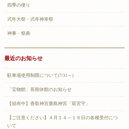
ン
四季の便り
式年大祭・式年神幸祭
神事・祭典
最近のお知らせ
駐車場使用制限について(7/31～)
「宝物館」長期休館のお知らせ
【頒布中】香取神宮鹿島神宮「双宮守」
【ご注意ください】４月１４～１６日の各種受付につ
いて