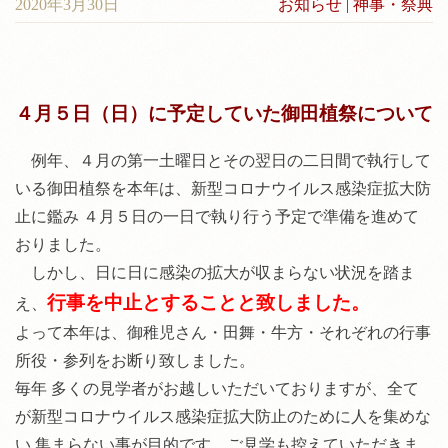
2020年3月30日
お知らせ
|
神事・祭典
神前結婚式について
料金
境内案内
４月５日（日）に予定していた御田植祭について
アクセス
例年、４月の第一土曜日とその翌日の二日間で執行して
いる御田植祭を本年は、新型コロナウイルス感染症拡大防
止に鑑み ４月５日の一日で執り行う予定で準備を進めて
おりました。
しかし、日に日に感染の拡大が収まらない状況を踏ま
行事を中止とすることと致しました。
え、
よって本年は、御稚児さん・田舞・牛方・それぞれの行事
所役・参列をお断り致しました。
毎年 多くの見学者がお越しいただいておりますが、全て
が新型コロナウイルス感染症拡大防止のために人を集めな
い 集まらない事が目的です。ご見学も控えていただきま