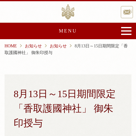
Skip
香取神宮
to
お
content
MENU
HOME
お知らせ
お知らせ
8月13日～15日期間限定「香
香取神宮について
取護國神社」 御朱印授与
御由緒
宝物・文化財
文化事業
崇敬会
祭典と催し
8月13日～15日期間限定
ご祈祷・授与品
「香取護國神社」 御朱
ご祈祷
授与品
印授与
神前結婚式