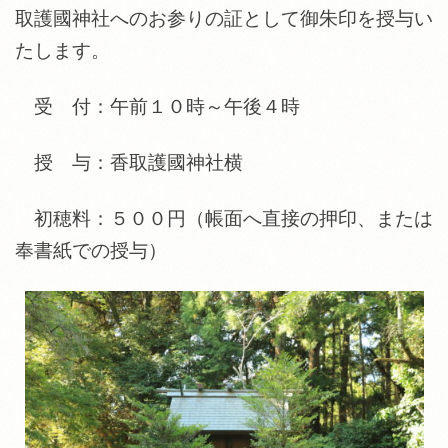
取護國神社へのお参りの証として御朱印を授与い
たします。
受 付：午前１０時～午後４時
授 与：香取護國神社横
初穂料：５００円（帳面へ直接の押印、または
奉書紙での授与）