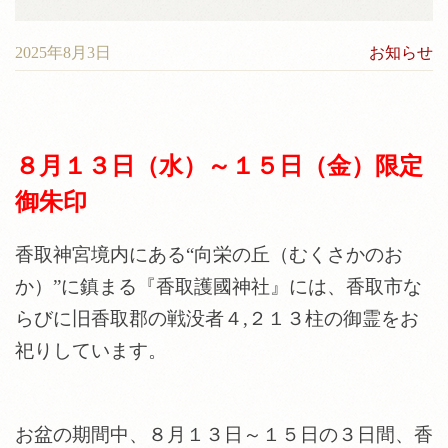
神前結婚式について
料金
2025年8月3日
お知らせ
境内案内
アクセス
８月１３日（水）～１５日（金）限定
御朱印
香取神宮境内にある“向栄の丘（むくさかのお
か）”に鎮まる『香取護國神社』には、香取市な
らびに旧香取郡の戦没者４,２１３柱の御霊をお
祀りしています。
お盆の期間中、８月１３日～１５日の３日間、香