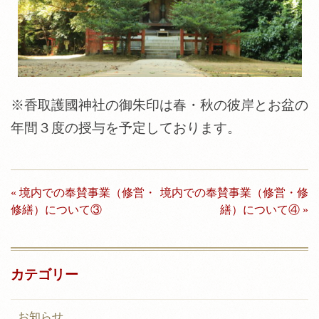
※香取護國神社の御朱印は春・秋の彼岸とお盆の
年間３度の授与を予定しております。
投
« 境内での奉賛事業（修営・
境内での奉賛事業（修営・修
稿
修繕）について③
繕）について④ »
ナ
ビ
カテゴリー
ゲ
ー
お知らせ